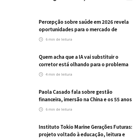
Percepção sobre saúde em 2026 revela
oportunidades para o mercado de
seguros ampliar cobertura e prevenção
6
min de leitura
Quem acha que a IA vai substituir o
corretor está olhando para o problema
errado
4
min de leitura
Paola Casado fala sobre gestão
financeira, imersão na China e os 55 anos
da ENS
6
min de leitura
Instituto Tokio Marine Gerações Futuras:
projeto voltado à educação, leitura e