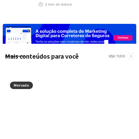
na Ponte Rio-Niterói
2
min de leitura
Mais conteúdos para você
VEJA TUDO
Mercado