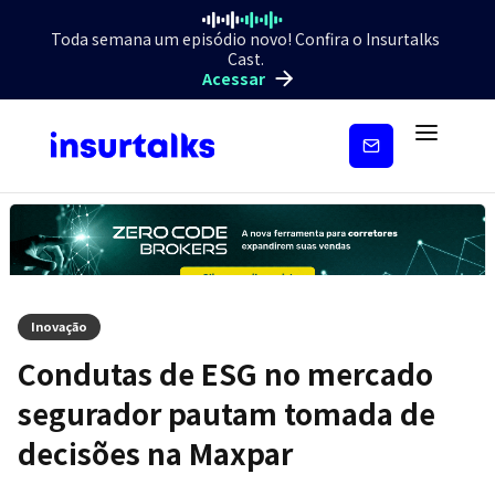
Toda semana um episódio novo! Confira o Insurtalks
Cast.
Acessar
Inscreva-
se
Inovação
Condutas de ESG no mercado
segurador pautam tomada de
decisões na Maxpar