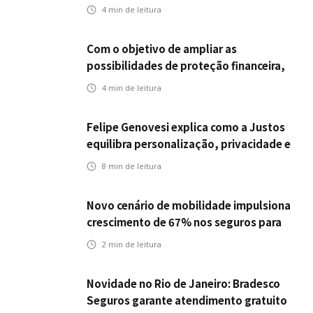
empregabilidade
4
min de leitura
Com o objetivo de ampliar as
possibilidades de proteção financeira,
Icatu Seguros eleva capital segurado
4
min de leitura
individual para até R$ 150 milhões
Felipe Genovesi explica como a Justos
equilibra personalização, privacidade e
tecnologia
8
min de leitura
Novo cenário de mobilidade impulsiona
crescimento de 67% nos seguros para
veículos elétricos da Bradesco Seguros
2
min de leitura
Novidade no Rio de Janeiro: Bradesco
Seguros garante atendimento gratuito