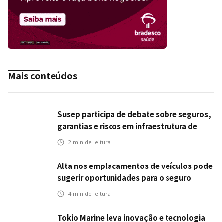
Mais conteúdos
Susep participa de debate sobre seguros,
garantias e riscos em infraestrutura de
transportes
2
min de leitura
Alta nos emplacamentos de veículos pode
sugerir oportunidades para o seguro
automotivo
4
min de leitura
Tokio Marine leva inovação e tecnologia