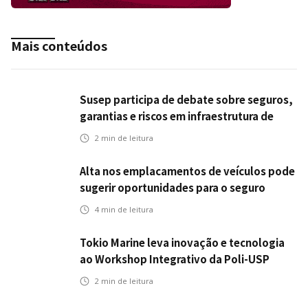
Mais conteúdos
Susep participa de debate sobre seguros,
garantias e riscos em infraestrutura de
transportes
2
min de leitura
Alta nos emplacamentos de veículos pode
sugerir oportunidades para o seguro
automotivo
4
min de leitura
Tokio Marine leva inovação e tecnologia
ao Workshop Integrativo da Poli-USP
2
min de leitura