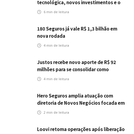
tecnológica, novos investimentos e o
teste da resiliência
6
min de leitura
180 Seguros já vale R$ 1,3 bilhão em
nova rodada
4
min de leitura
Justos recebe novo aporte de R$ 92
milhões para se consolidar como
primeira seguradora baseada em IA
4
min de leitura
Hero Seguros amplia atuação com
diretoria de Novos Negócios focada em
Corretores, Bancos e Seguradoras
2
min de leitura
Loovi retoma operações após liberação