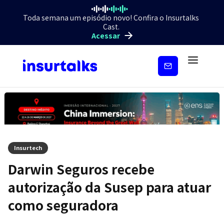
Toda semana um episódio novo! Confira o Insurtalks
Cast.
Acessar
Inscreva-
se
Insurtech
Darwin Seguros recebe
autorização da Susep para atuar
como seguradora