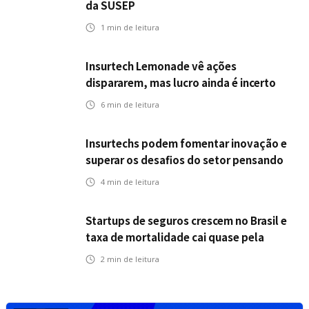
da SUSEP
1
min de leitura
Insurtech Lemonade vê ações
dispararem, mas lucro ainda é incerto
6
min de leitura
Insurtechs podem fomentar inovação e
superar os desafios do setor pensando
fora da caixa em 2025
4
min de leitura
Startups de seguros crescem no Brasil e
taxa de mortalidade cai quase pela
metade, aponta estudo
2
min de leitura