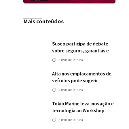
Mais conteúdos
Susep participa de debate
sobre seguros, garantias e
riscos em infraestrutura de
2
min de leitura
transportes
Alta nos emplacamentos de
veículos pode sugerir
oportunidades para o seguro
4
min de leitura
automotivo
Tokio Marine leva inovação e
tecnologia ao Workshop
Integrativo da Poli-USP
2
min de leitura