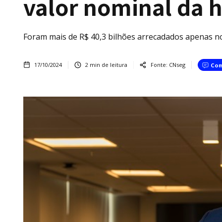
valor nominal da h
Foram mais de R$ 40,3 bilhões arrecadados apenas n
17/10/2024
2
min de leitura
Fonte:
CNseg
Com