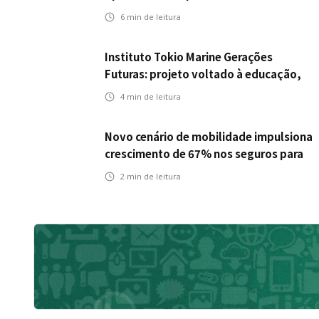
seguros ampliar cobertura e prevenção
6
min de leitura
Instituto Tokio Marine Gerações
Futuras: projeto voltado à educação,
leitura e empregabilidade
4
min de leitura
Novo cenário de mobilidade impulsiona
crescimento de 67% nos seguros para
veículos elétricos da Bradesco Seguros
2
min de leitura