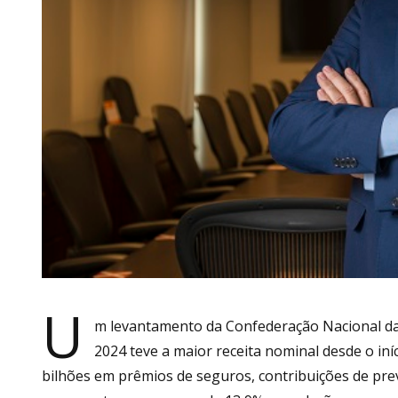
U
m levantamento da Confederação Nacional da
2024 teve a maior receita nominal desde o iní
bilhões em prêmios de seguros, contribuições de prev