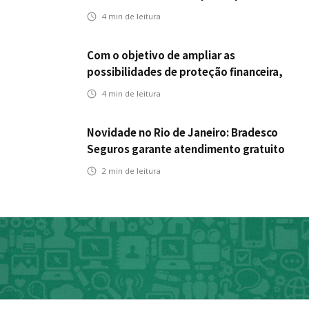
errado
4
min de leitura
Com o objetivo de ampliar as
possibilidades de proteção financeira,
Icatu Seguros eleva capital segurado
4
min de leitura
individual para até R$ 150 milhões
Novidade no Rio de Janeiro: Bradesco
Seguros garante atendimento gratuito
na Ponte Rio-Niterói
2
min de leitura