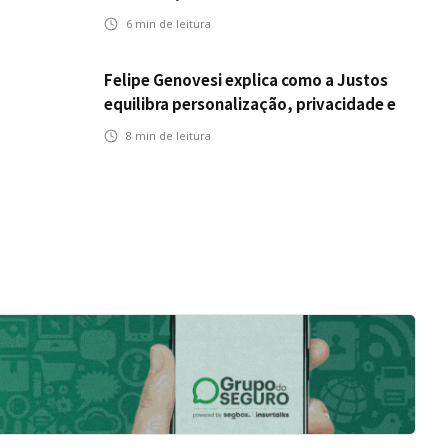
anos da ENS
6
min de leitura
Felipe Genovesi explica como a Justos
equilibra personalização, privacidade e
tecnologia
8
min de leitura