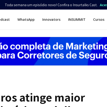
Toda semana um episódio novo! Confira o Insurtalks Cast.
Ace
odcast
WhatsApp
Innovators
INSUMMIT
Cursos
ros atinge maior