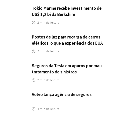
Tokio Marine recebe investimento de
US$ 1,8 bi da Berkshire
2
min de leitura
Postes de luz para recarga de carros
elétricos: o que a experiência dos EUA
pode antecipar para o Brasil
6
min de leitura
Seguros da Tesla em apuros por mau
tratamento de sinistros
2
min de leitura
Volvo lança agência de seguros
1
min de leitura