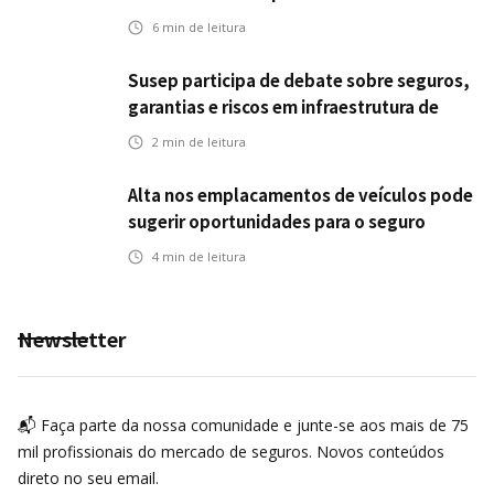
6
min de leitura
Susep participa de debate sobre seguros,
garantias e riscos em infraestrutura de
transportes
2
min de leitura
Alta nos emplacamentos de veículos pode
sugerir oportunidades para o seguro
automotivo
4
min de leitura
Newsletter
📬 Faça parte da nossa comunidade e junte-se aos mais de 75
mil profissionais do mercado de seguros. Novos conteúdos
direto no seu email.