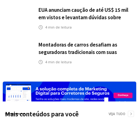
EUA anunciam caução de até US$ 15 mil
em vistos e levantam dúvidas sobre
impactos no seguro viagem
4
min de leitura
Montadoras de carros desafiam as
seguradoras tradicionais com suas
próprias opções de seguro
4
min de leitura
Mais conteúdos para você
VEJA TUDO