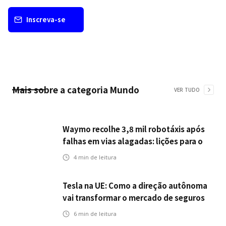
Inscreva-se
Mais sobre a categoria
Mundo
VER TUDO
Waymo recolhe 3,8 mil robotáxis após
falhas em vias alagadas: lições para o
setor de seguros automotivos na era
4
min de leitura
dos veículos autônomos
Tesla na UE: Como a direção autônoma
vai transformar o mercado de seguros
6
min de leitura