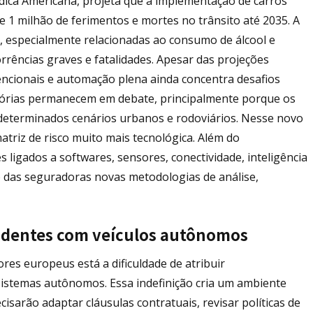
dica Americana, projeta que a implementação de carros
 1 milhão de ferimentos e mortes no trânsito até 2035. A
, especialmente relacionadas ao consumo de álcool e
rrências graves e fatalidades. Apesar das projeções
vencionais e automação plena ainda concentra desafios
atórias permanecem em debate, principalmente porque os
determinados cenários urbanos e rodoviários. Nesse novo
triz de risco muito mais tecnológica. Além do
ligados a softwares, sensores, conectividade, inteligência
ndo das seguradoras novas metodologias de análise,
cidentes com veículos autônomos
res europeus está a dificuldade de atribuir
sistemas autônomos. Essa indefinição cria um ambiente
sarão adaptar cláusulas contratuais, revisar políticas de