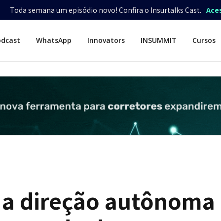
Toda semana um episódio novo! Confira o Insurtalks Cast.
Ace
odcast
WhatsApp
Innovators
INSUMMIT
Cursos
 a direção autônoma