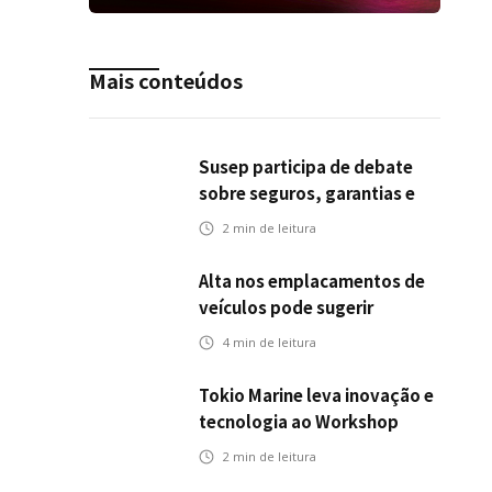
Mais conteúdos
Susep participa de debate
sobre seguros, garantias e
riscos em infraestrutura de
2
min de leitura
transportes
Alta nos emplacamentos de
veículos pode sugerir
oportunidades para o seguro
4
min de leitura
automotivo
Tokio Marine leva inovação e
tecnologia ao Workshop
Integrativo da Poli-USP
2
min de leitura