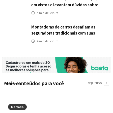
em vistos e levantam dúvidas sobre
impactos no seguro viagem
4
min de leitura
Montadoras de carros desafiam as
seguradoras tradicionais com suas
próprias opções de seguro
4
min de leitura
Mais conteúdos para você
VEJA TUDO
Mercado