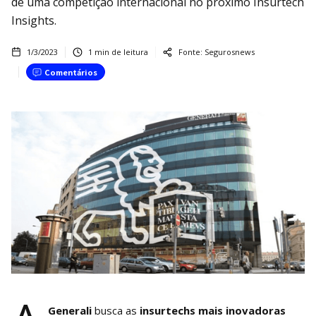
de uma competição internacional no próximo Insurtech
Insights.
1/3/2023
1
min de leitura
Fonte:
Segurosnews
Comentários
Generali
busca as
insurtechs mais inovadoras