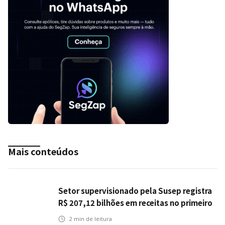
Mais conteúdos
Setor supervisionado pela Susep registra
R$ 207,12 bilhões em receitas no primeiro
semestre
2
min de leitura