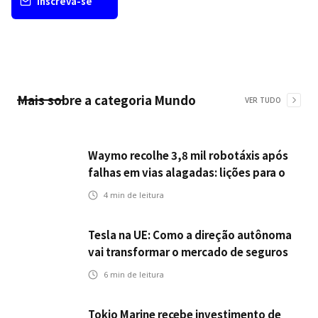
Inscreva-se
Mais sobre a categoria
Mundo
VER TUDO
Waymo recolhe 3,8 mil robotáxis após
falhas em vias alagadas: lições para o
setor de seguros automotivos na era
4
min de leitura
dos veículos autônomos
Tesla na UE: Como a direção autônoma
vai transformar o mercado de seguros
6
min de leitura
Tokio Marine recebe investimento de