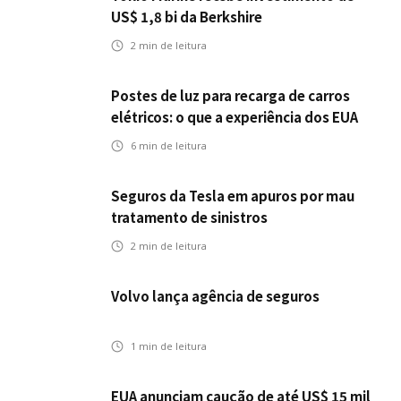
US$ 1,8 bi da Berkshire
2
min de leitura
Postes de luz para recarga de carros
elétricos: o que a experiência dos EUA
pode antecipar para o Brasil
6
min de leitura
Seguros da Tesla em apuros por mau
tratamento de sinistros
2
min de leitura
Volvo lança agência de seguros
1
min de leitura
EUA anunciam caução de até US$ 15 mil