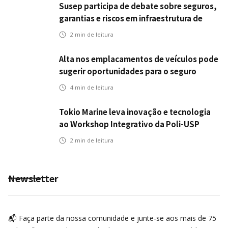
Susep participa de debate sobre seguros,
garantias e riscos em infraestrutura de
transportes
2
min de leitura
Alta nos emplacamentos de veículos pode
sugerir oportunidades para o seguro
automotivo
4
min de leitura
Tokio Marine leva inovação e tecnologia
ao Workshop Integrativo da Poli-USP
2
min de leitura
Newsletter
📬 Faça parte da nossa comunidade e junte-se aos mais de 75