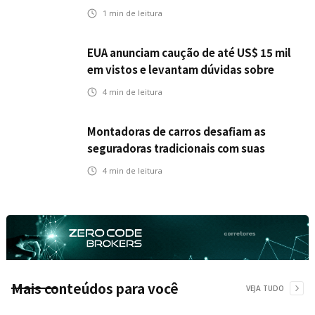
1
min de leitura
EUA anunciam caução de até US$ 15 mil
em vistos e levantam dúvidas sobre
impactos no seguro viagem
4
min de leitura
Montadoras de carros desafiam as
seguradoras tradicionais com suas
próprias opções de seguro
4
min de leitura
Mais conteúdos para você
VEJA TUDO