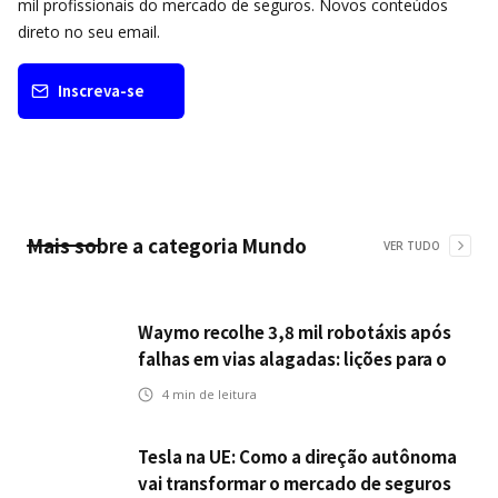
mil profissionais do mercado de seguros. Novos conteúdos
direto no seu email.
Inscreva-se
Mais sobre a categoria
Mundo
VER TUDO
Waymo recolhe 3,8 mil robotáxis após
falhas em vias alagadas: lições para o
setor de seguros automotivos na era
4
min de leitura
dos veículos autônomos
Tesla na UE: Como a direção autônoma
vai transformar o mercado de seguros