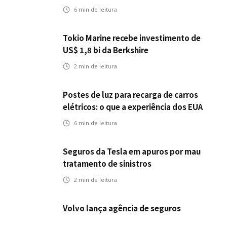
6
min de leitura
Tokio Marine recebe investimento de
US$ 1,8 bi da Berkshire
2
min de leitura
Postes de luz para recarga de carros
elétricos: o que a experiência dos EUA
pode antecipar para o Brasil
6
min de leitura
Seguros da Tesla em apuros por mau
tratamento de sinistros
2
min de leitura
Volvo lança agência de seguros