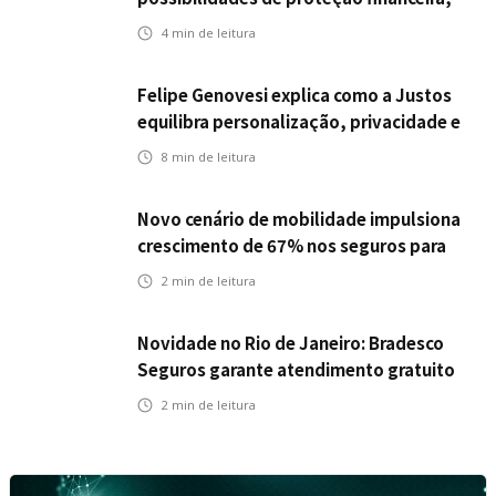
Icatu Seguros eleva capital segurado
4
min de leitura
individual para até R$ 150 milhões
Felipe Genovesi explica como a Justos
equilibra personalização, privacidade e
tecnologia
8
min de leitura
Novo cenário de mobilidade impulsiona
crescimento de 67% nos seguros para
veículos elétricos da Bradesco Seguros
2
min de leitura
Novidade no Rio de Janeiro: Bradesco
Seguros garante atendimento gratuito
na Ponte Rio-Niterói
2
min de leitura