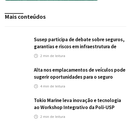
Mais conteúdos
Susep participa de debate sobre seguros,
garantias e riscos em infraestrutura de
transportes
2
min de leitura
Alta nos emplacamentos de veículos pode
sugerir oportunidades para o seguro
automotivo
4
min de leitura
Tokio Marine leva inovação e tecnologia
ao Workshop Integrativo da Poli-USP
2
min de leitura