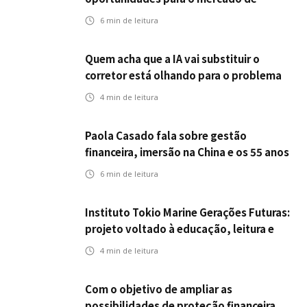
seguros ampliar cobertura e prevenção
6
min de leitura
Quem acha que a IA vai substituir o
corretor está olhando para o problema
errado
4
min de leitura
Paola Casado fala sobre gestão
financeira, imersão na China e os 55 anos
da ENS
6
min de leitura
Instituto Tokio Marine Gerações Futuras:
projeto voltado à educação, leitura e
empregabilidade
4
min de leitura
Com o objetivo de ampliar as
possibilidades de proteção financeira,