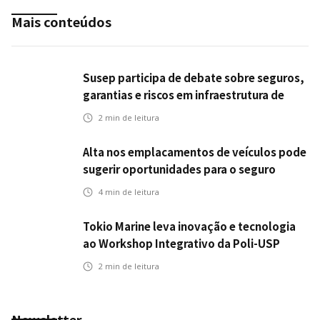
Mais conteúdos
Susep participa de debate sobre seguros,
garantias e riscos em infraestrutura de
transportes
2
min de leitura
Alta nos emplacamentos de veículos pode
sugerir oportunidades para o seguro
automotivo
4
min de leitura
Tokio Marine leva inovação e tecnologia
ao Workshop Integrativo da Poli-USP
2
min de leitura
Newsletter