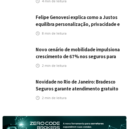
4
min de leitura
individual para até R$ 150 milhões
Felipe Genovesi explica como a Justos
equilibra personalização, privacidade e
tecnologia
8
min de leitura
Novo cenário de mobilidade impulsiona
crescimento de 67% nos seguros para
veículos elétricos da Bradesco Seguros
2
min de leitura
Novidade no Rio de Janeiro: Bradesco
Seguros garante atendimento gratuito
na Ponte Rio-Niterói
2
min de leitura