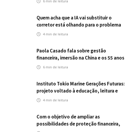
6
min de leitura
Quem acha que a IA vai substituir o
corretor está olhando para o problema
errado
4
min de leitura
Paola Casado fala sobre gestão
financeira, imersão na China e os 55 anos
da ENS
6
min de leitura
Instituto Tokio Marine Gerações Futuras:
projeto voltado à educação, leitura e
empregabilidade
4
min de leitura
Com o objetivo de ampliar as
possibilidades de proteção financeira,
Icatu Seguros eleva capital segurado