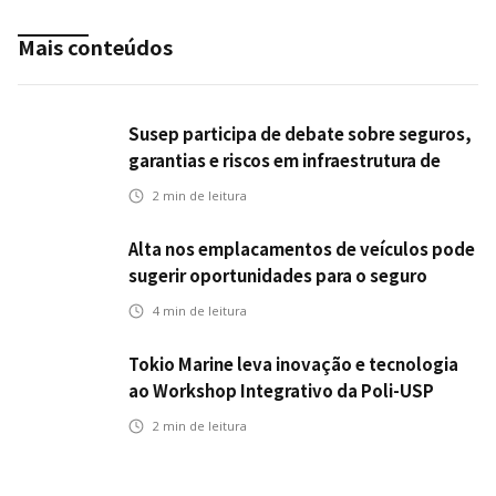
Mais conteúdos
Susep participa de debate sobre seguros,
garantias e riscos em infraestrutura de
transportes
2
min de leitura
Alta nos emplacamentos de veículos pode
sugerir oportunidades para o seguro
automotivo
4
min de leitura
Tokio Marine leva inovação e tecnologia
ao Workshop Integrativo da Poli-USP
2
min de leitura