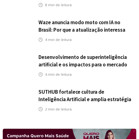
seguros
8
min de leitura
Waze anuncia modo moto com IA no
Brasil: Por que a atualização interessa
ao mercado segurador?
4
min de leitura
Desenvolvimento de superinteligência
artificial e os impactos para o mercado
de seguros
6
min de leitura
SUTHUB fortalece cultura de
Inteligência Artificial e amplia estratégia
para toda a organização
2
min de leitura