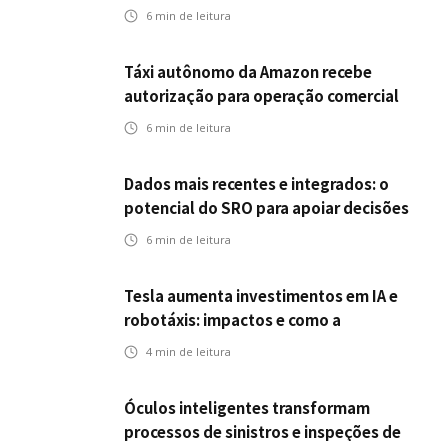
desafios da inteligência artificial
6
min de leitura
Táxi autônomo da Amazon recebe
autorização para operação comercial
nos EUA: como a circulação desses
6
min de leitura
veículos impactam o mercado de
seguros?
Dados mais recentes e integrados: o
potencial do SRO para apoiar decisões
nas seguradoras
6
min de leitura
Tesla aumenta investimentos em IA e
robotáxis: impactos e como a
mobilidade autônoma transforma o
4
min de leitura
futuro dos seguros
Óculos inteligentes transformam
processos de sinistros e inspeções de