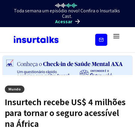
Toda semana um episódio novo! Confira o Insurtalks
Cast.
Acessar
Inscreva-
se
Mundo
Insurtech recebe US$ 4 milhões
para tornar o seguro acessível
na África