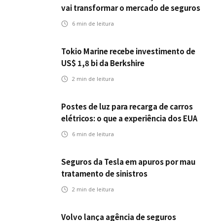
vai transformar o mercado de seguros
6
min de leitura
Tokio Marine recebe investimento de
US$ 1,8 bi da Berkshire
2
min de leitura
Postes de luz para recarga de carros
elétricos: o que a experiência dos EUA
pode antecipar para o Brasil
6
min de leitura
Seguros da Tesla em apuros por mau
tratamento de sinistros
2
min de leitura
Volvo lança agência de seguros