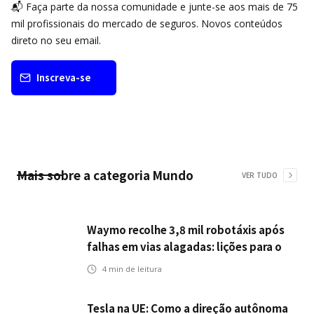
📬 Faça parte da nossa comunidade e junte-se aos mais de 75
mil profissionais do mercado de seguros. Novos conteúdos
direto no seu email.
Inscreva-se
Mais sobre a categoria
Mundo
VER TUDO
Waymo recolhe 3,8 mil robotáxis após
falhas em vias alagadas: lições para o
setor de seguros automotivos na era
4
min de leitura
dos veículos autônomos
Tesla na UE: Como a direção autônoma