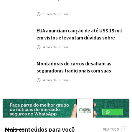
1
min de leitura
EUA anunciam caução de até US$ 15 mil
em vistos e levantam dúvidas sobre
impactos no seguro viagem
4
min de leitura
Montadoras de carros desafiam as
seguradoras tradicionais com suas
próprias opções de seguro
4
min de leitura
Mais conteúdos para você
VEJA TUDO