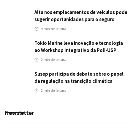
Alta nos emplacamentos de veículos pode
sugerir oportunidades para o seguro
automotivo
4
min de leitura
Tokio Marine leva inovação e tecnologia
ao Workshop Integrativo da Poli-USP
2
min de leitura
Susep participa de debate sobre o papel
da regulação na transição climática
2
min de leitura
Newsletter