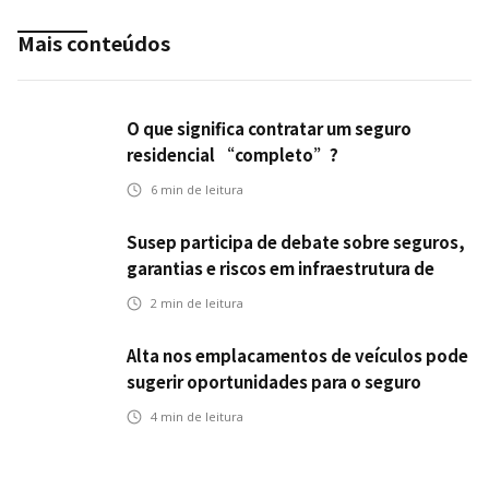
Mais conteúdos
O que significa contratar um seguro
residencial “completo”?
6
min de leitura
Susep participa de debate sobre seguros,
garantias e riscos em infraestrutura de
transportes
2
min de leitura
Alta nos emplacamentos de veículos pode
sugerir oportunidades para o seguro
automotivo
4
min de leitura