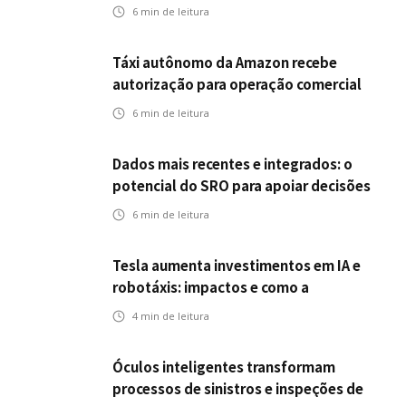
desafios da inteligência artificial
6
min de leitura
Táxi autônomo da Amazon recebe
autorização para operação comercial
nos EUA: como a circulação desses
6
min de leitura
veículos impactam o mercado de
seguros?
Dados mais recentes e integrados: o
potencial do SRO para apoiar decisões
nas seguradoras
6
min de leitura
Tesla aumenta investimentos em IA e
robotáxis: impactos e como a
mobilidade autônoma transforma o
4
min de leitura
futuro dos seguros
Óculos inteligentes transformam
processos de sinistros e inspeções de