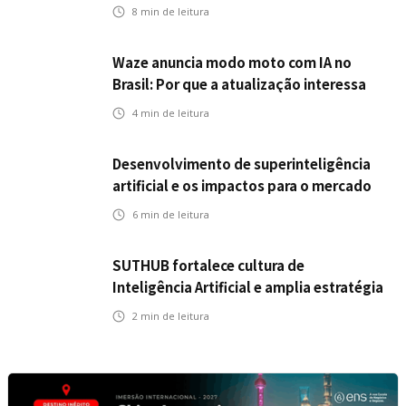
seguros
8
min de leitura
Waze anuncia modo moto com IA no
Brasil: Por que a atualização interessa
ao mercado segurador?
4
min de leitura
Desenvolvimento de superinteligência
artificial e os impactos para o mercado
de seguros
6
min de leitura
SUTHUB fortalece cultura de
Inteligência Artificial e amplia estratégia
para toda a organização
2
min de leitura