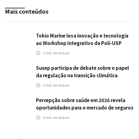
Mais conteúdos
Tokio Marine leva inovação e tecnologia
ao Workshop Integrativo da Poli-USP
2
min de leitura
Susep participa de debate sobre o papel
da regulação na transição climática
2
min de leitura
Percepção sobre saúde em 2026 revela
oportunidades para o mercado de seguros
ampliar cobertura e prevenção
6
min de leitura