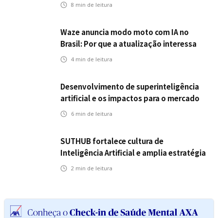
seguros
8
min de leitura
Waze anuncia modo moto com IA no
Brasil: Por que a atualização interessa
ao mercado segurador?
4
min de leitura
Desenvolvimento de superinteligência
artificial e os impactos para o mercado
de seguros
6
min de leitura
SUTHUB fortalece cultura de
Inteligência Artificial e amplia estratégia
para toda a organização
2
min de leitura