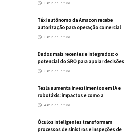
desafios da inteligência artificial
6
min de leitura
Táxi autônomo da Amazon recebe
autorização para operação comercial
nos EUA: como a circulação desses
6
min de leitura
veículos impactam o mercado de
seguros?
Dados mais recentes e integrados: o
potencial do SRO para apoiar decisões
nas seguradoras
6
min de leitura
Tesla aumenta investimentos em IA e
robotáxis: impactos e como a
mobilidade autônoma transforma o
4
min de leitura
futuro dos seguros
Óculos inteligentes transformam
processos de sinistros e inspeções de