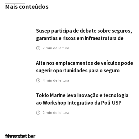
Mais conteúdos
Susep participa de debate sobre seguros,
garantias e riscos em infraestrutura de
transportes
2
min de leitura
Alta nos emplacamentos de veículos pode
sugerir oportunidades para o seguro
automotivo
4
min de leitura
Tokio Marine leva inovação e tecnologia
ao Workshop Integrativo da Poli-USP
2
min de leitura
Newsletter