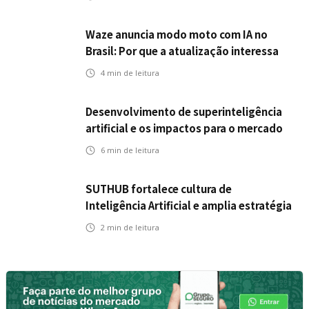
Waze anuncia modo moto com IA no
Brasil: Por que a atualização interessa
ao mercado segurador?
4
min de leitura
Desenvolvimento de superinteligência
artificial e os impactos para o mercado
de seguros
6
min de leitura
SUTHUB fortalece cultura de
Inteligência Artificial e amplia estratégia
para toda a organização
2
min de leitura