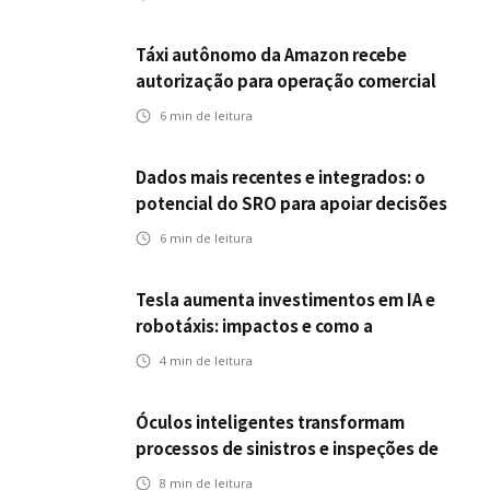
Táxi autônomo da Amazon recebe
autorização para operação comercial
nos EUA: como a circulação desses
6
min de leitura
veículos impactam o mercado de
seguros?
Dados mais recentes e integrados: o
potencial do SRO para apoiar decisões
nas seguradoras
6
min de leitura
Tesla aumenta investimentos em IA e
robotáxis: impactos e como a
mobilidade autônoma transforma o
4
min de leitura
futuro dos seguros
Óculos inteligentes transformam
processos de sinistros e inspeções de
seguros
8
min de leitura