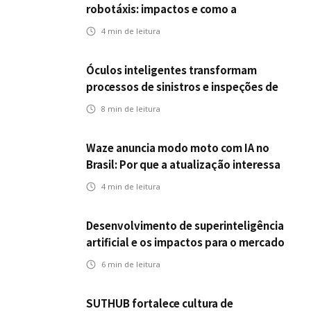
robotáxis: impactos e como a
mobilidade autônoma transforma o
4
min de leitura
futuro dos seguros
Óculos inteligentes transformam
processos de sinistros e inspeções de
seguros
8
min de leitura
Waze anuncia modo moto com IA no
Brasil: Por que a atualização interessa
ao mercado segurador?
4
min de leitura
Desenvolvimento de superinteligência
artificial e os impactos para o mercado
de seguros
6
min de leitura
SUTHUB fortalece cultura de