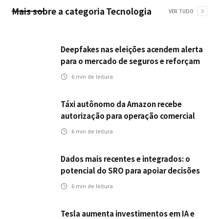
Mais sobre a categoria
Tecnologia
VER TUDO
Deepfakes nas eleições acendem alerta
para o mercado de seguros e reforçam
desafios da inteligência artificial
6
min de leitura
Táxi autônomo da Amazon recebe
autorização para operação comercial
nos EUA: como a circulação desses
6
min de leitura
veículos impactam o mercado de
seguros?
Dados mais recentes e integrados: o
potencial do SRO para apoiar decisões
nas seguradoras
6
min de leitura
Tesla aumenta investimentos em IA e