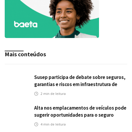
Mais conteúdos
Susep participa de debate sobre seguros,
garantias e riscos em infraestrutura de
transportes
2
min de leitura
Alta nos emplacamentos de veículos pode
sugerir oportunidades para o seguro
automotivo
4
min de leitura