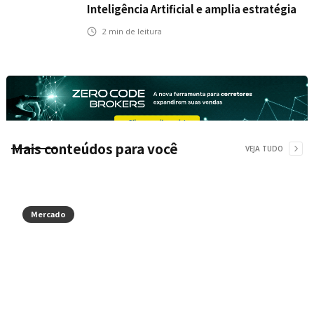
Inteligência Artificial e amplia estratégia
para toda a organização
2
min de leitura
Mais conteúdos para você
VEJA TUDO
Mercado