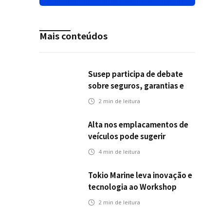
Mais conteúdos
Susep participa de debate
sobre seguros, garantias e
riscos em infraestrutura de
2
min de leitura
transportes
Alta nos emplacamentos de
veículos pode sugerir
oportunidades para o seguro
4
min de leitura
automotivo
Tokio Marine leva inovação e
tecnologia ao Workshop
Integrativo da Poli-USP
2
min de leitura