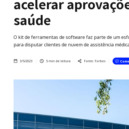
acelerar aprovaçõ
saúde
O kit de ferramentas de software faz parte de um es
para disputar clientes de nuvem de assistência médica
3/5/2023
5
min de leitura
Fonte:
Forbes
Come