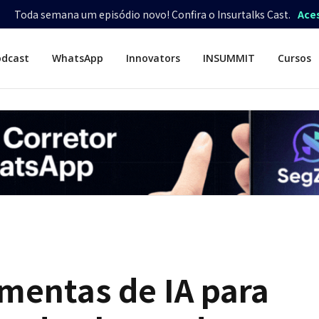
Toda semana um episódio novo! Confira o Insurtalks Cast.
Ace
odcast
WhatsApp
Innovators
INSUMMIT
Cursos
mentas de IA para