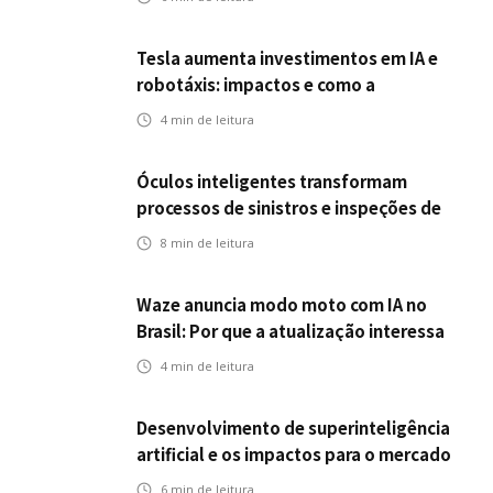
Tesla aumenta investimentos em IA e
robotáxis: impactos e como a
mobilidade autônoma transforma o
4
min de leitura
futuro dos seguros
Óculos inteligentes transformam
processos de sinistros e inspeções de
seguros
8
min de leitura
Waze anuncia modo moto com IA no
Brasil: Por que a atualização interessa
ao mercado segurador?
4
min de leitura
Desenvolvimento de superinteligência
artificial e os impactos para o mercado
de seguros
6
min de leitura