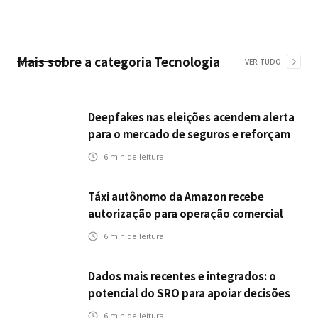
Mais sobre a categoria
Tecnologia
VER TUDO
Deepfakes nas eleições acendem alerta
para o mercado de seguros e reforçam
desafios da inteligência artificial
6
min de leitura
Táxi autônomo da Amazon recebe
autorização para operação comercial
nos EUA: como a circulação desses
6
min de leitura
veículos impactam o mercado de
seguros?
Dados mais recentes e integrados: o
potencial do SRO para apoiar decisões
nas seguradoras
6
min de leitura