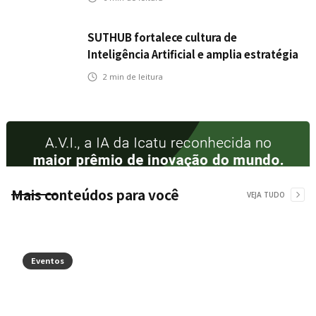
SUTHUB fortalece cultura de
Inteligência Artificial e amplia estratégia
para toda a organização
2
min de leitura
Mais conteúdos para você
VEJA TUDO
Eventos