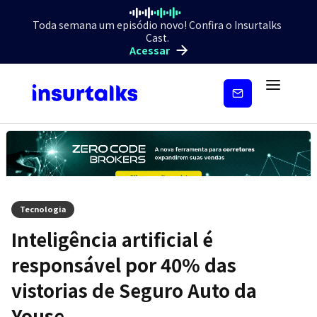
Toda semana um episódio novo! Confira o Insurtalks
Cast.
Acessar
Inscreva-
se
Tecnologia
Inteligência artificial é
responsável por 40% das
vistorias de Seguro Auto da
Youse