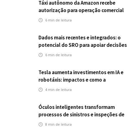
Táxi autônomo da Amazon recebe
autorização para operação comercial
nos EUA: como a circulação desses
6
min de leitura
veículos impactam o mercado de
seguros?
Dados mais recentes e integrados: o
potencial do SRO para apoiar decisões
nas seguradoras
6
min de leitura
Tesla aumenta investimentos em IA e
robotáxis: impactos e como a
mobilidade autônoma transforma o
4
min de leitura
futuro dos seguros
Óculos inteligentes transformam
processos de sinistros e inspeções de
seguros
8
min de leitura