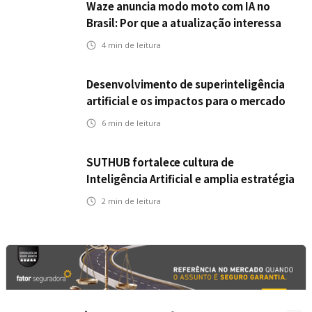
Waze anuncia modo moto com IA no
Brasil: Por que a atualização interessa
ao mercado segurador?
4
min de leitura
Desenvolvimento de superinteligência
artificial e os impactos para o mercado
de seguros
6
min de leitura
SUTHUB fortalece cultura de
Inteligência Artificial e amplia estratégia
para toda a organização
2
min de leitura