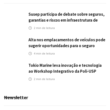
Susep participa de debate sobre seguros,
garantias e riscos em infraestrutura de
transportes
2
min de leitura
Alta nos emplacamentos de veículos pode
sugerir oportunidades para o seguro
automotivo
4
min de leitura
Tokio Marine leva inovação e tecnologia
ao Workshop Integrativo da Poli-USP
2
min de leitura
Newsletter