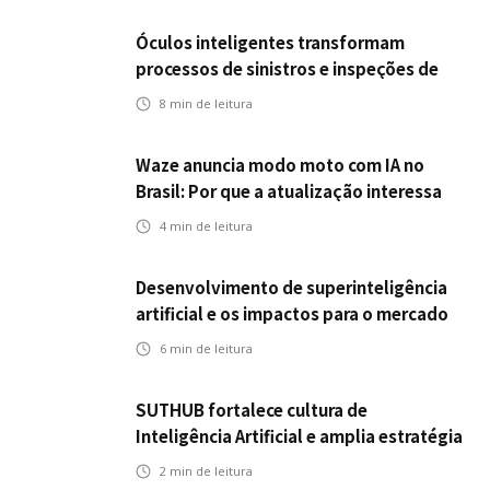
Óculos inteligentes transformam
processos de sinistros e inspeções de
seguros
8
min de leitura
Waze anuncia modo moto com IA no
Brasil: Por que a atualização interessa
ao mercado segurador?
4
min de leitura
Desenvolvimento de superinteligência
artificial e os impactos para o mercado
de seguros
6
min de leitura
SUTHUB fortalece cultura de
Inteligência Artificial e amplia estratégia
para toda a organização
2
min de leitura