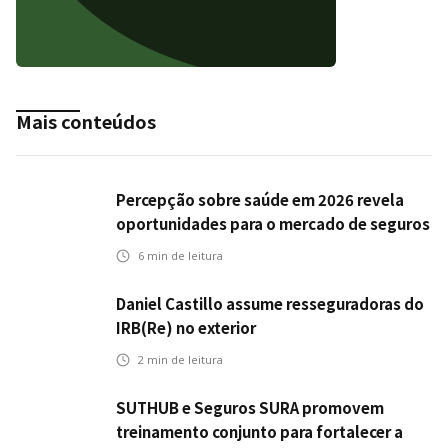
Mais conteúdos
Percepção sobre saúde em 2026 revela
oportunidades para o mercado de seguros
ampliar cobertura e prevenção
6
min de leitura
Daniel Castillo assume resseguradoras do
IRB(Re) no exterior
2
min de leitura
SUTHUB e Seguros SURA promovem
treinamento conjunto para fortalecer a