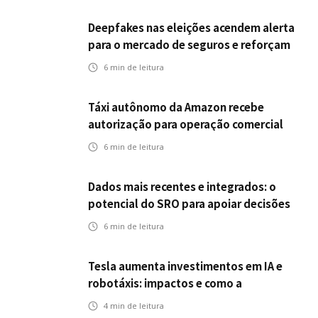
Deepfakes nas eleições acendem alerta
para o mercado de seguros e reforçam
desafios da inteligência artificial
6
min de leitura
Táxi autônomo da Amazon recebe
autorização para operação comercial
nos EUA: como a circulação desses
6
min de leitura
veículos impactam o mercado de
seguros?
Dados mais recentes e integrados: o
potencial do SRO para apoiar decisões
nas seguradoras
6
min de leitura
Tesla aumenta investimentos em IA e
robotáxis: impactos e como a
mobilidade autônoma transforma o
4
min de leitura
futuro dos seguros