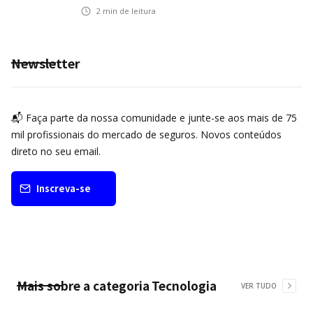
operação comercial do Seguro Mobilidade
2
min de leitura
no Grupo MDS
Newsletter
📬 Faça parte da nossa comunidade e junte-se aos mais de 75
mil profissionais do mercado de seguros. Novos conteúdos
direto no seu email.
Inscreva-se
Mais sobre a categoria
Tecnologia
VER TUDO