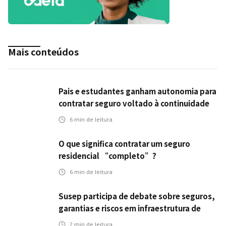
Mais conteúdos
Pais e estudantes ganham autonomia para
contratar seguro voltado à continuidade
dos estudos
6
min de leitura
O que significa contratar um seguro
residencial “completo”?
6
min de leitura
Susep participa de debate sobre seguros,
garantias e riscos em infraestrutura de
transportes
2
min de leitura