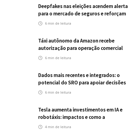
Deepfakes nas eleições acendem alerta
para o mercado de seguros e reforçam
desafios da inteligência artificial
6
min de leitura
Táxi autônomo da Amazon recebe
autorização para operação comercial
nos EUA: como a circulação desses
6
min de leitura
veículos impactam o mercado de
seguros?
Dados mais recentes e integrados: o
potencial do SRO para apoiar decisões
nas seguradoras
6
min de leitura
Tesla aumenta investimentos em IA e
robotáxis: impactos e como a
mobilidade autônoma transforma o
4
min de leitura
futuro dos seguros