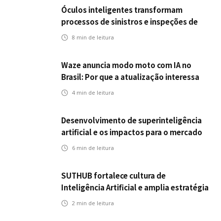
Óculos inteligentes transformam
processos de sinistros e inspeções de
seguros
8
min de leitura
Waze anuncia modo moto com IA no
Brasil: Por que a atualização interessa
ao mercado segurador?
4
min de leitura
Desenvolvimento de superinteligência
artificial e os impactos para o mercado
de seguros
6
min de leitura
SUTHUB fortalece cultura de
Inteligência Artificial e amplia estratégia
para toda a organização
2
min de leitura