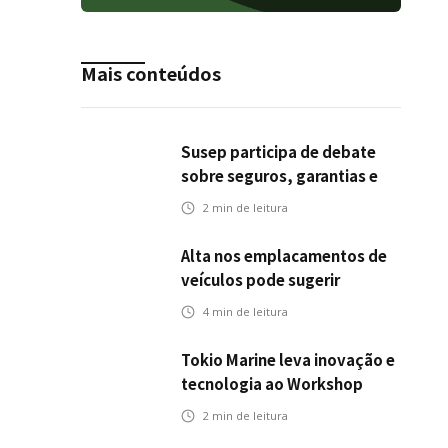
Mais conteúdos
Susep participa de debate
sobre seguros, garantias e
riscos em infraestrutura de
2
min de leitura
transportes
Alta nos emplacamentos de
veículos pode sugerir
oportunidades para o seguro
4
min de leitura
automotivo
Tokio Marine leva inovação e
tecnologia ao Workshop
Integrativo da Poli-USP
2
min de leitura