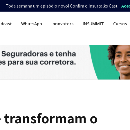
Toda semana um episódio novo! Confira o Insurtalks Cast.
Ace
odcast
WhatsApp
Innovators
INSUMMIT
Cursos
e transformam o