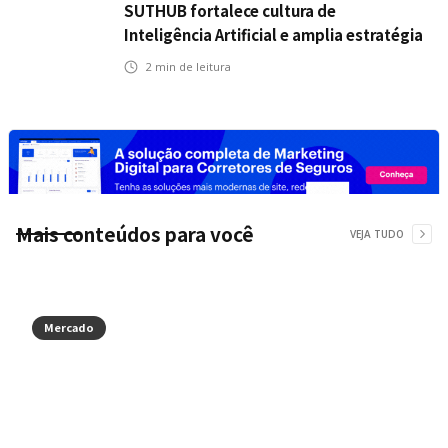
SUTHUB fortalece cultura de
Inteligência Artificial e amplia estratégia
para toda a organização
2
min de leitura
Mais conteúdos para você
VEJA TUDO
Mercado