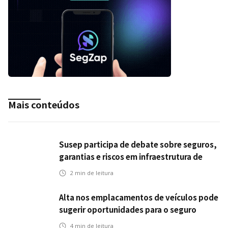
Mais conteúdos
Susep participa de debate sobre seguros,
garantias e riscos em infraestrutura de
transportes
2
min de leitura
Alta nos emplacamentos de veículos pode
sugerir oportunidades para o seguro
automotivo
4
min de leitura