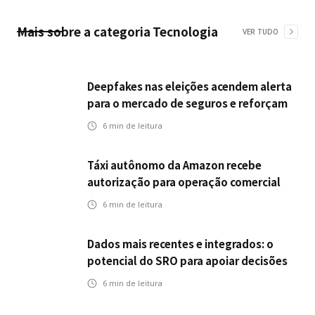
Mais sobre a categoria
Tecnologia
VER TUDO
Deepfakes nas eleições acendem alerta
para o mercado de seguros e reforçam
desafios da inteligência artificial
6
min de leitura
Táxi autônomo da Amazon recebe
autorização para operação comercial
nos EUA: como a circulação desses
6
min de leitura
veículos impactam o mercado de
seguros?
Dados mais recentes e integrados: o
potencial do SRO para apoiar decisões
nas seguradoras
6
min de leitura