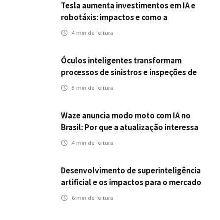
Tesla aumenta investimentos em IA e
robotáxis: impactos e como a
mobilidade autônoma transforma o
4
min de leitura
futuro dos seguros
Óculos inteligentes transformam
processos de sinistros e inspeções de
seguros
8
min de leitura
Waze anuncia modo moto com IA no
Brasil: Por que a atualização interessa
ao mercado segurador?
4
min de leitura
Desenvolvimento de superinteligência
artificial e os impactos para o mercado
de seguros
6
min de leitura