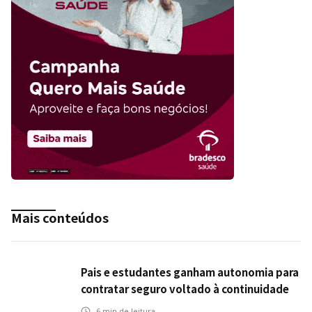
Mais conteúdos
Pais e estudantes ganham autonomia para
contratar seguro voltado à continuidade
dos estudos
6
min de leitura