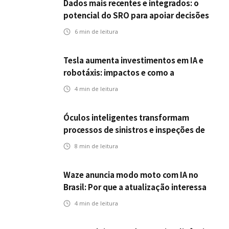
Dados mais recentes e integrados: o
potencial do SRO para apoiar decisões
nas seguradoras
6
min de leitura
Tesla aumenta investimentos em IA e
robotáxis: impactos e como a
mobilidade autônoma transforma o
4
min de leitura
futuro dos seguros
Óculos inteligentes transformam
processos de sinistros e inspeções de
seguros
8
min de leitura
Waze anuncia modo moto com IA no
Brasil: Por que a atualização interessa
ao mercado segurador?
4
min de leitura