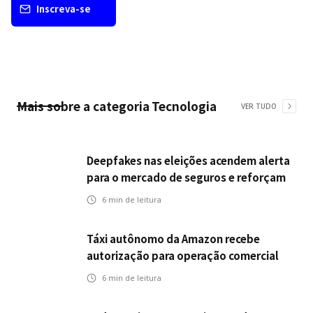
Inscreva-se
Mais sobre a categoria
Tecnologia
VER TUDO
Deepfakes nas eleições acendem alerta
para o mercado de seguros e reforçam
desafios da inteligência artificial
6
min de leitura
Táxi autônomo da Amazon recebe
autorização para operação comercial
nos EUA: como a circulação desses
6
min de leitura
veículos impactam o mercado de
seguros?