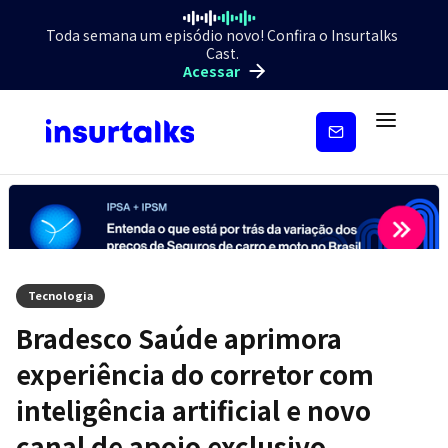
Toda semana um episódio novo! Confira o Insurtalks
Cast.
Acessar
Inscreva-
se
Tecnologia
Bradesco Saúde aprimora
experiência do corretor com
inteligência artificial e novo
canal de apoio exclusivo