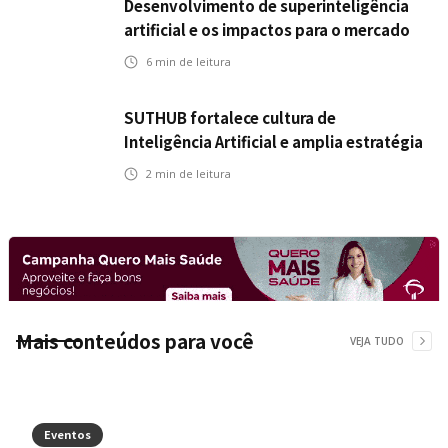
Desenvolvimento de superinteligência
artificial e os impactos para o mercado
de seguros
6
min de leitura
SUTHUB fortalece cultura de
Inteligência Artificial e amplia estratégia
para toda a organização
2
min de leitura
Mais conteúdos para você
VEJA TUDO
Eventos