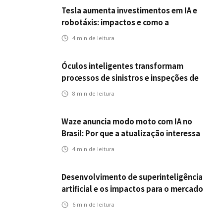
Tesla aumenta investimentos em IA e
robotáxis: impactos e como a
mobilidade autônoma transforma o
4
min de leitura
futuro dos seguros
Óculos inteligentes transformam
processos de sinistros e inspeções de
seguros
8
min de leitura
Waze anuncia modo moto com IA no
Brasil: Por que a atualização interessa
ao mercado segurador?
4
min de leitura
Desenvolvimento de superinteligência
artificial e os impactos para o mercado
de seguros
6
min de leitura