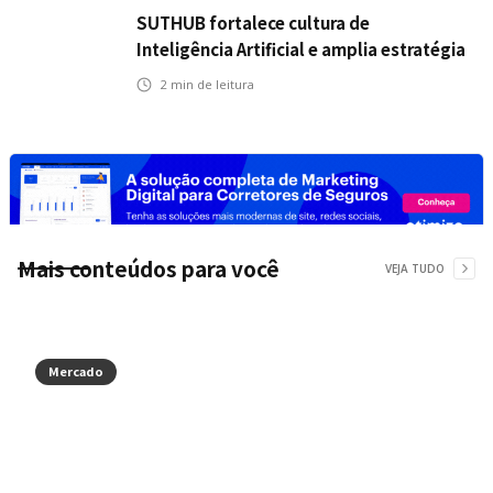
SUTHUB fortalece cultura de
Inteligência Artificial e amplia estratégia
para toda a organização
2
min de leitura
Mais conteúdos para você
VEJA TUDO
Mercado