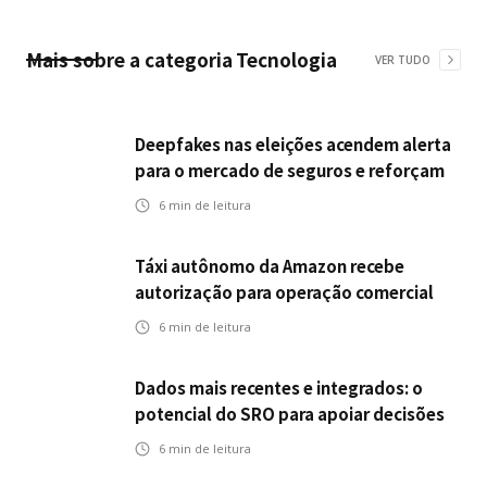
Mais sobre a categoria
Tecnologia
VER TUDO
Deepfakes nas eleições acendem alerta
para o mercado de seguros e reforçam
desafios da inteligência artificial
6
min de leitura
Táxi autônomo da Amazon recebe
autorização para operação comercial
nos EUA: como a circulação desses
6
min de leitura
veículos impactam o mercado de
seguros?
Dados mais recentes e integrados: o
potencial do SRO para apoiar decisões
nas seguradoras
6
min de leitura