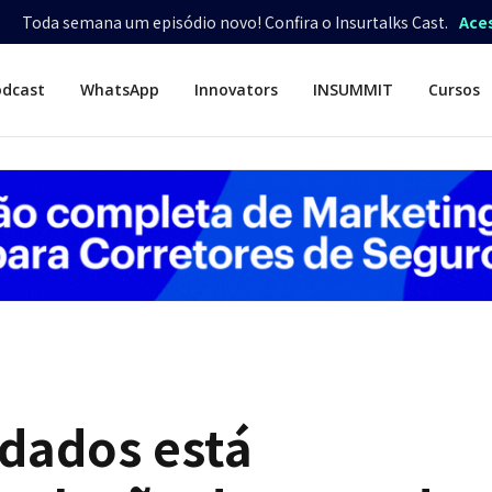
Toda semana um episódio novo! Confira o Insurtalks Cast.
Ace
odcast
WhatsApp
Innovators
INSUMMIT
Cursos
 dados está