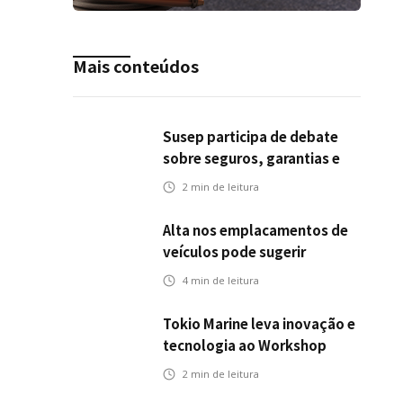
Mais conteúdos
Susep participa de debate
sobre seguros, garantias e
riscos em infraestrutura de
2
min de leitura
transportes
Alta nos emplacamentos de
veículos pode sugerir
oportunidades para o seguro
4
min de leitura
automotivo
Tokio Marine leva inovação e
tecnologia ao Workshop
Integrativo da Poli-USP
2
min de leitura