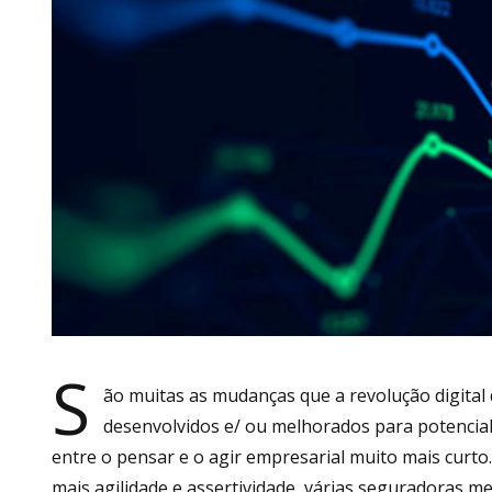
S
ão muitas as mudanças que a revolução digita
desenvolvidos e/ ou melhorados para potencial
entre o pensar e o agir empresarial muito mais curto.
mais agilidade e assertividade, várias seguradoras m