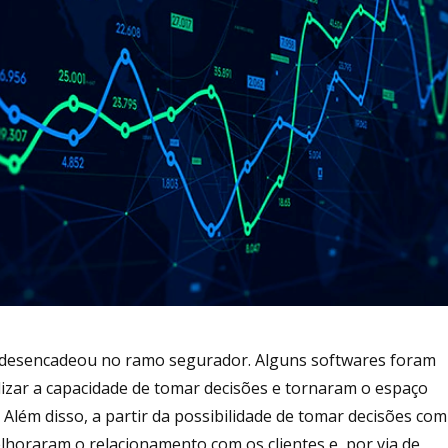
l desencadeou no ramo segurador. Alguns softwares foram
izar a capacidade de tomar decisões e tornaram o espaço
 Além disso, a partir da possibilidade de tomar decisões com
elhoraram o relacionamento com os clientes e, por via de