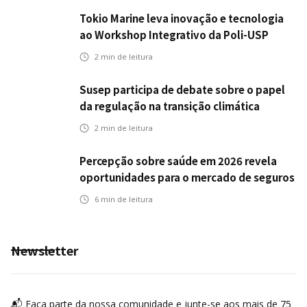
Tokio Marine leva inovação e tecnologia
ao Workshop Integrativo da Poli-USP
2
min de leitura
Susep participa de debate sobre o papel
da regulação na transição climática
2
min de leitura
Percepção sobre saúde em 2026 revela
oportunidades para o mercado de seguros
ampliar cobertura e prevenção
6
min de leitura
Newsletter
📬 Faça parte da nossa comunidade e junte-se aos mais de 75