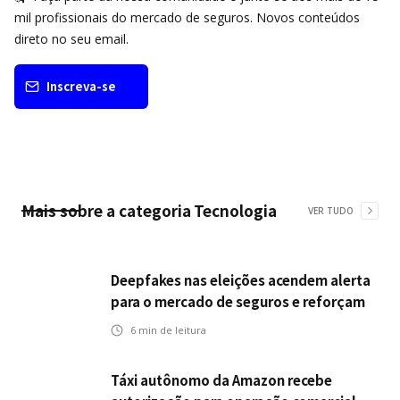
mil profissionais do mercado de seguros. Novos conteúdos
direto no seu email.
Inscreva-se
Mais sobre a categoria
Tecnologia
VER TUDO
Deepfakes nas eleições acendem alerta
para o mercado de seguros e reforçam
desafios da inteligência artificial
6
min de leitura
Táxi autônomo da Amazon recebe