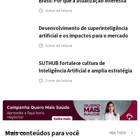
Brasil: Por que a atualização interessa
ao mercado segurador?
4
min de leitura
Desenvolvimento de superinteligência
artificial e os impactos para o mercado
de seguros
6
min de leitura
SUTHUB fortalece cultura de
Inteligência Artificial e amplia estratégia
para toda a organização
2
min de leitura
Mais conteúdos para você
VEJA TUDO