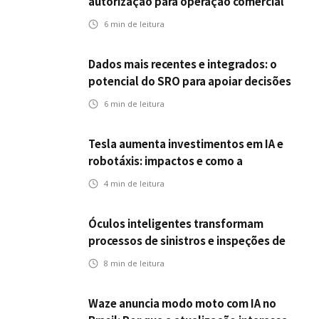
autorização para operação comercial
nos EUA: como a circulação desses
6
min de leitura
veículos impactam o mercado de
seguros?
Dados mais recentes e integrados: o
potencial do SRO para apoiar decisões
nas seguradoras
6
min de leitura
Tesla aumenta investimentos em IA e
robotáxis: impactos e como a
mobilidade autônoma transforma o
4
min de leitura
futuro dos seguros
Óculos inteligentes transformam
processos de sinistros e inspeções de
seguros
8
min de leitura
Waze anuncia modo moto com IA no