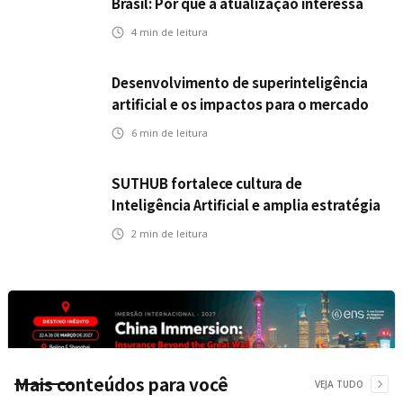
Brasil: Por que a atualização interessa
ao mercado segurador?
4
min de leitura
Desenvolvimento de superinteligência
artificial e os impactos para o mercado
de seguros
6
min de leitura
SUTHUB fortalece cultura de
Inteligência Artificial e amplia estratégia
para toda a organização
2
min de leitura
Mais conteúdos para você
VEJA TUDO