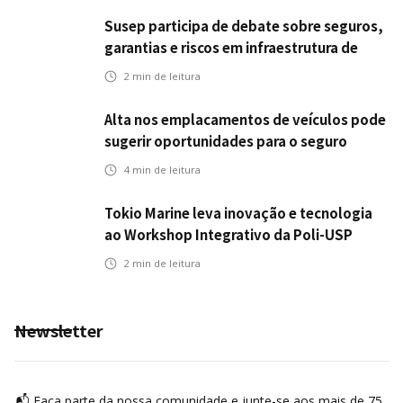
Susep participa de debate sobre seguros,
garantias e riscos em infraestrutura de
transportes
2
min de leitura
Alta nos emplacamentos de veículos pode
sugerir oportunidades para o seguro
automotivo
4
min de leitura
Tokio Marine leva inovação e tecnologia
ao Workshop Integrativo da Poli-USP
2
min de leitura
Newsletter
📬 Faça parte da nossa comunidade e junte-se aos mais de 75