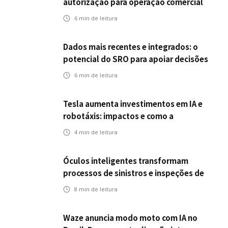
autorização para operação comercial
nos EUA: como a circulação desses
6
min de leitura
veículos impactam o mercado de
seguros?
Dados mais recentes e integrados: o
potencial do SRO para apoiar decisões
nas seguradoras
6
min de leitura
Tesla aumenta investimentos em IA e
robotáxis: impactos e como a
mobilidade autônoma transforma o
4
min de leitura
futuro dos seguros
Óculos inteligentes transformam
processos de sinistros e inspeções de
seguros
8
min de leitura
Waze anuncia modo moto com IA no