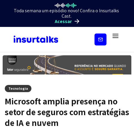
Toda semana um episódio novo! Confira o Insurtalks
Cast.
Acessar
Inscreva-
se
Tecnologia
Microsoft amplia presença no
setor de seguros com estratégias
de IA e nuvem