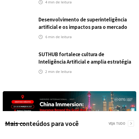
4
min de leitura
Desenvolvimento de superinteligência
artificial e os impactos para o mercado
de seguros
6
min de leitura
SUTHUB fortalece cultura de
Inteligência Artificial e amplia estratégia
para toda a organização
2
min de leitura
Mais conteúdos para você
VEJA TUDO