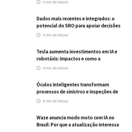
6
min de leitura
veículos impactam o mercado de
seguros?
Dados mais recentes e integrados: o
potencial do SRO para apoiar decisões
nas seguradoras
6
min de leitura
Tesla aumenta investimentos em IA e
robotáxis: impactos e como a
mobilidade autônoma transforma o
4
min de leitura
futuro dos seguros
Óculos inteligentes transformam
processos de sinistros e inspeções de
seguros
8
min de leitura
Waze anuncia modo moto com IA no
Brasil: Por que a atualização interessa
ao mercado segurador?