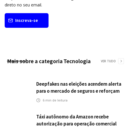
direto no seu email.
Inscreva-se
Mais sobre a categoria
Tecnologia
VER TUDO
Deepfakes nas eleições acendem alerta
para o mercado de seguros e reforçam
desafios da inteligência artificial
6
min de leitura
Táxi autônomo da Amazon recebe
autorização para operação comercial
nos EUA: como a circulação desses