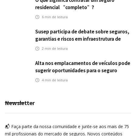
residencial “completo”?
6
min de leitura
Susep participa de debate sobre seguros,
garantias e riscos em infraestrutura de
transportes
2
min de leitura
Alta nos emplacamentos de veículos pode
sugerir oportunidades para o seguro
automotivo
4
min de leitura
Newsletter
📬 Faça parte da nossa comunidade e junte-se aos mais de 75
mil profissionais do mercado de seguros. Novos conteúdos