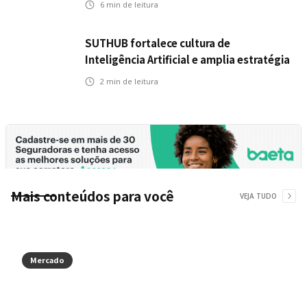
6
min de leitura
SUTHUB fortalece cultura de
Inteligência Artificial e amplia estratégia
para toda a organização
2
min de leitura
Mais conteúdos para você
VEJA TUDO
Mercado