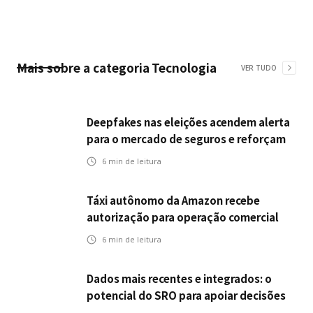
Mais sobre a categoria
Tecnologia
VER TUDO
Deepfakes nas eleições acendem alerta
para o mercado de seguros e reforçam
desafios da inteligência artificial
6
min de leitura
Táxi autônomo da Amazon recebe
autorização para operação comercial
nos EUA: como a circulação desses
6
min de leitura
veículos impactam o mercado de
seguros?
Dados mais recentes e integrados: o
potencial do SRO para apoiar decisões
nas seguradoras