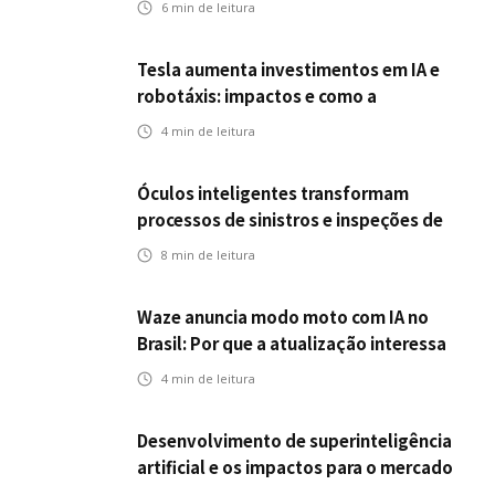
6
min de leitura
Tesla aumenta investimentos em IA e
robotáxis: impactos e como a
mobilidade autônoma transforma o
4
min de leitura
futuro dos seguros
Óculos inteligentes transformam
processos de sinistros e inspeções de
seguros
8
min de leitura
Waze anuncia modo moto com IA no
Brasil: Por que a atualização interessa
ao mercado segurador?
4
min de leitura
Desenvolvimento de superinteligência
artificial e os impactos para o mercado
de seguros