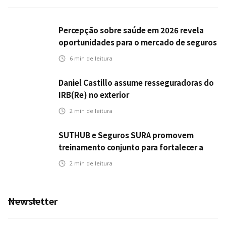
Percepção sobre saúde em 2026 revela
oportunidades para o mercado de seguros
ampliar cobertura e prevenção
6
min de leitura
Daniel Castillo assume resseguradoras do
IRB(Re) no exterior
2
min de leitura
SUTHUB e Seguros SURA promovem
treinamento conjunto para fortalecer a
operação comercial do Seguro Mobilidade
2
min de leitura
no Grupo MDS
Newsletter