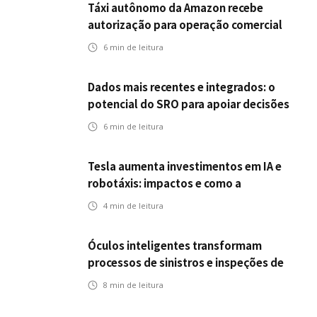
Táxi autônomo da Amazon recebe
autorização para operação comercial
nos EUA: como a circulação desses
6
min de leitura
veículos impactam o mercado de
seguros?
Dados mais recentes e integrados: o
potencial do SRO para apoiar decisões
nas seguradoras
6
min de leitura
Tesla aumenta investimentos em IA e
robotáxis: impactos e como a
mobilidade autônoma transforma o
4
min de leitura
futuro dos seguros
Óculos inteligentes transformam
processos de sinistros e inspeções de
seguros
8
min de leitura