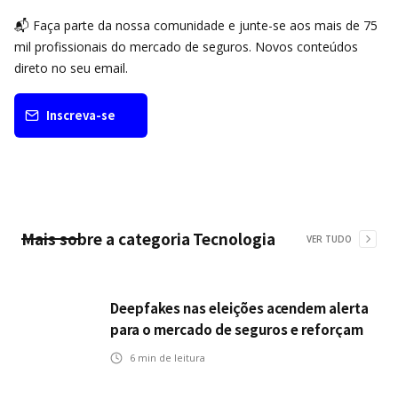
📬 Faça parte da nossa comunidade e junte-se aos mais de 75
mil profissionais do mercado de seguros. Novos conteúdos
direto no seu email.
Inscreva-se
Mais sobre a categoria
Tecnologia
VER TUDO
Deepfakes nas eleições acendem alerta
para o mercado de seguros e reforçam
desafios da inteligência artificial
6
min de leitura