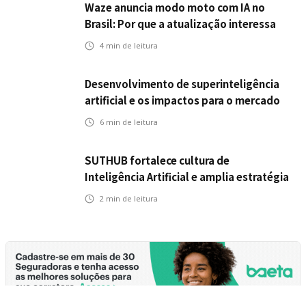
Waze anuncia modo moto com IA no
Brasil: Por que a atualização interessa
ao mercado segurador?
4
min de leitura
Desenvolvimento de superinteligência
artificial e os impactos para o mercado
de seguros
6
min de leitura
SUTHUB fortalece cultura de
Inteligência Artificial e amplia estratégia
para toda a organização
2
min de leitura