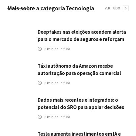
Mais sobre a categoria
Tecnologia
VER TUDO
Deepfakes nas eleições acendem alerta
para o mercado de seguros e reforçam
desafios da inteligência artificial
6
min de leitura
Táxi autônomo da Amazon recebe
autorização para operação comercial
nos EUA: como a circulação desses
6
min de leitura
veículos impactam o mercado de
seguros?
Dados mais recentes e integrados: o
potencial do SRO para apoiar decisões
nas seguradoras
6
min de leitura
Tesla aumenta investimentos em IA e