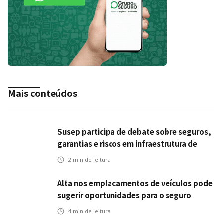
Mais conteúdos
Susep participa de debate sobre seguros,
garantias e riscos em infraestrutura de
transportes
2
min de leitura
Alta nos emplacamentos de veículos pode
sugerir oportunidades para o seguro
automotivo
4
min de leitura