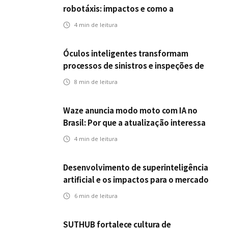
robotáxis: impactos e como a
mobilidade autônoma transforma o
4
min de leitura
futuro dos seguros
Óculos inteligentes transformam
processos de sinistros e inspeções de
seguros
8
min de leitura
Waze anuncia modo moto com IA no
Brasil: Por que a atualização interessa
ao mercado segurador?
4
min de leitura
Desenvolvimento de superinteligência
artificial e os impactos para o mercado
de seguros
6
min de leitura
SUTHUB fortalece cultura de