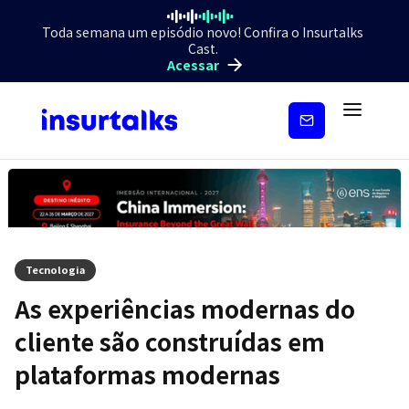
Toda semana um episódio novo! Confira o Insurtalks
Cast.
Acessar
Inscreva-
se
Tecnologia
As experiências modernas do
cliente são construídas em
plataformas modernas