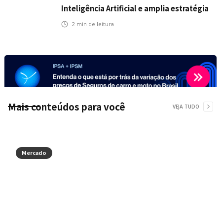
Inteligência Artificial e amplia estratégia
para toda a organização
2
min de leitura
Mais conteúdos para você
VEJA TUDO
Mercado