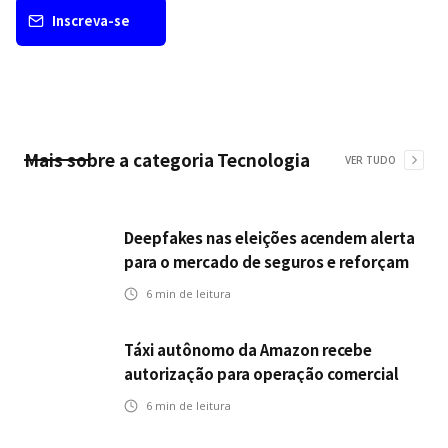
Inscreva-se
Mais sobre a categoria
Tecnologia
VER TUDO
Deepfakes nas eleições acendem alerta
para o mercado de seguros e reforçam
desafios da inteligência artificial
6
min de leitura
Táxi autônomo da Amazon recebe
autorização para operação comercial
nos EUA: como a circulação desses
6
min de leitura
veículos impactam o mercado de
seguros?