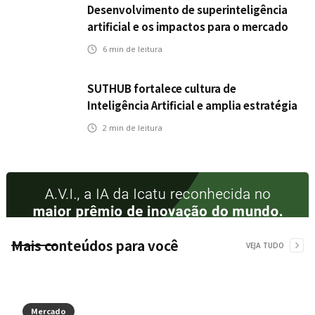
Desenvolvimento de superinteligência
artificial e os impactos para o mercado
de seguros
6
min de leitura
SUTHUB fortalece cultura de
Inteligência Artificial e amplia estratégia
para toda a organização
2
min de leitura
Mais conteúdos para você
VEJA TUDO
Mercado