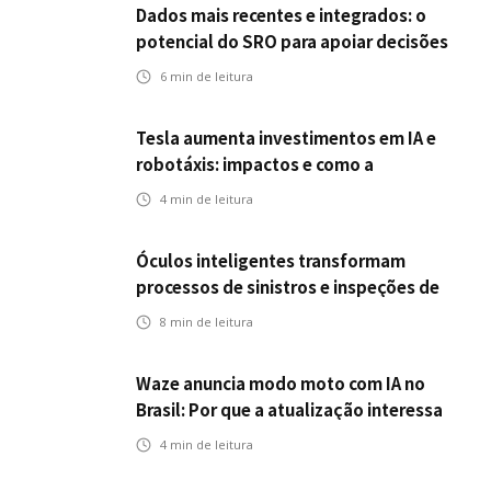
Dados mais recentes e integrados: o
potencial do SRO para apoiar decisões
nas seguradoras
6
min de leitura
Tesla aumenta investimentos em IA e
robotáxis: impactos e como a
mobilidade autônoma transforma o
4
min de leitura
futuro dos seguros
Óculos inteligentes transformam
processos de sinistros e inspeções de
seguros
8
min de leitura
Waze anuncia modo moto com IA no
Brasil: Por que a atualização interessa
ao mercado segurador?
4
min de leitura