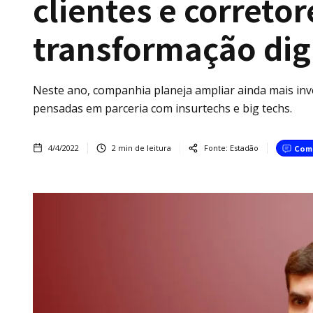
clientes e correto
transformação dig
Neste ano, companhia planeja ampliar ainda mais inv
pensadas em parceria com insurtechs e big techs.
4/4/2022
2
min de leitura
Fonte:
Estadão
Com