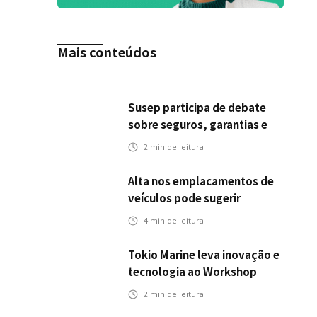
Mais conteúdos
Susep participa de debate
sobre seguros, garantias e
riscos em infraestrutura de
2
min de leitura
transportes
Alta nos emplacamentos de
veículos pode sugerir
oportunidades para o seguro
4
min de leitura
automotivo
Tokio Marine leva inovação e
tecnologia ao Workshop
Integrativo da Poli-USP
2
min de leitura