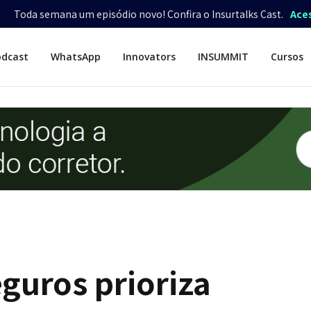
Toda semana um episódio novo! Confira o Insurtalks Cast.
Ace
odcast
WhatsApp
Innovators
INSUMMIT
Cursos
guros prioriza