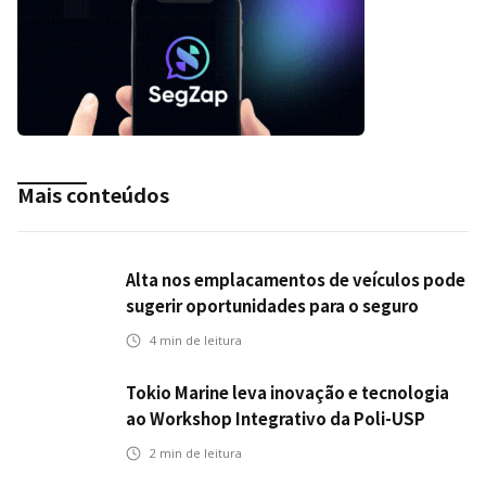
Mais conteúdos
Alta nos emplacamentos de veículos pode
sugerir oportunidades para o seguro
automotivo
4
min de leitura
Tokio Marine leva inovação e tecnologia
ao Workshop Integrativo da Poli-USP
2
min de leitura