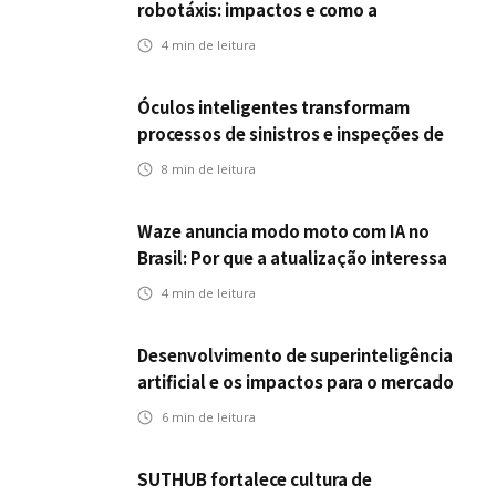
robotáxis: impactos e como a
mobilidade autônoma transforma o
4
min de leitura
futuro dos seguros
Óculos inteligentes transformam
processos de sinistros e inspeções de
seguros
8
min de leitura
Waze anuncia modo moto com IA no
Brasil: Por que a atualização interessa
ao mercado segurador?
4
min de leitura
Desenvolvimento de superinteligência
artificial e os impactos para o mercado
de seguros
6
min de leitura
SUTHUB fortalece cultura de