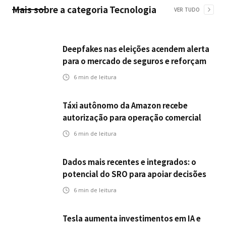
Mais sobre a categoria
Tecnologia
VER TUDO
Deepfakes nas eleições acendem alerta
para o mercado de seguros e reforçam
desafios da inteligência artificial
6
min de leitura
Táxi autônomo da Amazon recebe
autorização para operação comercial
nos EUA: como a circulação desses
6
min de leitura
veículos impactam o mercado de
seguros?
Dados mais recentes e integrados: o
potencial do SRO para apoiar decisões
nas seguradoras
6
min de leitura
Tesla aumenta investimentos em IA e