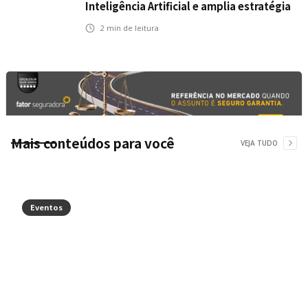
Inteligência Artificial e amplia estratégia
para toda a organização
2
min de leitura
Mais conteúdos para você
VEJA TUDO
Eventos