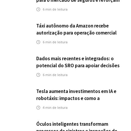
desafios da inteligência artificial
6
min de leitura
Táxi autônomo da Amazon recebe
autorização para operação comercial
nos EUA: como a circulação desses
6
min de leitura
veículos impactam o mercado de
seguros?
Dados mais recentes e integrados: o
potencial do SRO para apoiar decisões
nas seguradoras
6
min de leitura
Tesla aumenta investimentos em IA e
robotáxis: impactos e como a
mobilidade autônoma transforma o
4
min de leitura
futuro dos seguros
Óculos inteligentes transformam
processos de sinistros e inspeções de