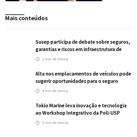
Mais conteúdos
Susep participa de debate sobre seguros,
garantias e riscos em infraestrutura de
transportes
2
min de leitura
Alta nos emplacamentos de veículos pode
sugerir oportunidades para o seguro
automotivo
4
min de leitura
Tokio Marine leva inovação e tecnologia
ao Workshop Integrativo da Poli-USP
2
min de leitura