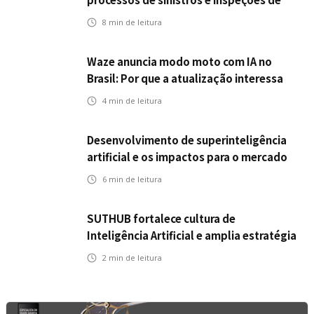
seguros
8
min de leitura
Waze anuncia modo moto com IA no
Brasil: Por que a atualização interessa
ao mercado segurador?
4
min de leitura
Desenvolvimento de superinteligência
artificial e os impactos para o mercado
de seguros
6
min de leitura
SUTHUB fortalece cultura de
Inteligência Artificial e amplia estratégia
para toda a organização
2
min de leitura